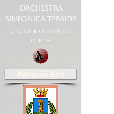
ORCHESTRA
SINFONICA TEBAIDE
ORCHESTRA NAZIONALE
DIFFUSA
Patrocini Enti