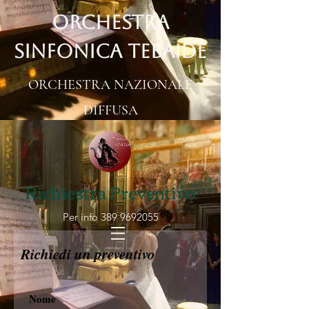
ORCHESTRA
SINFONICA TEBAIDE
ORCHESTRA NAZIONALE
DIFFUSA
Richiestra Preventivo
Per info
389 9692055
Richiedi un preventivo