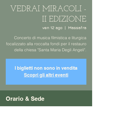
VEDRAI MIRACOLI -
II EDIZIONE
ven 12 ago
  |  
Massafra
Concerto di musica filmistica e liturgica
focalizzato alla roccalta fondi per il restauro
della chiesa "Santa Maria Degli Angeli".
I biglietti non sono in vendita
Scopri gli altri eventi
Orario & Sede
12 ago 2022, 21:00 – 22:20
Massafra, Via Laliscia, 74016 Massafra TA,
Italia