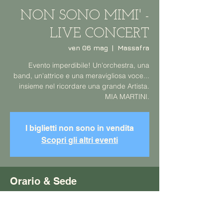
NON SONO MIMI' -
LIVE CONCERT
ven 06 mag
  |  
Massafra
Evento imperdibile! Un'orchestra, una
band, un'attrice e una meravigliosa voce...
insieme nel ricordare una grande Artista.
MIA MARTINI.
I biglietti non sono in vendita
Scopri gli altri eventi
Orario & Sede
06 mag 2022, 21:15 – 22:45
Massafra, Vico Teatro, 6, 74016 Massafra
TA, Italia