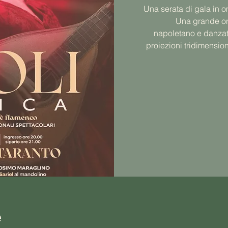
Una serata di gala in 
Una grande orc
napoletano e danzat
proiezioni tridimensio
e