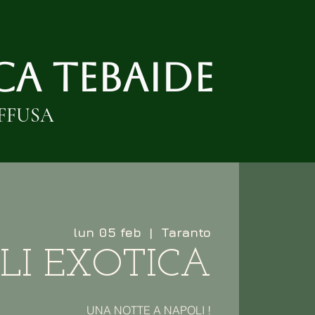
A TEBAIDE
FFUSA
lun 05 feb
  |  
Taranto
LI EXOTICA
UNA NOTTE A NAPOLI !