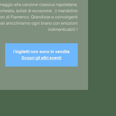
omaggio alla canzone classica napoletana.
hestra, solisti di eccezione , il mandolino
ori di Flamenco. Grandiose e coinvolgenti
nali arricchiranno ogni brano con emozioni
indimenticabili !
I biglietti non sono in vendita
Scopri gli altri eventi