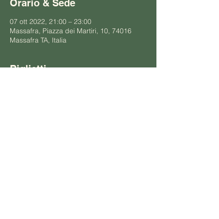
Orario & Sede
07 ott 2022, 21:00 – 23:00
Massafra, Piazza dei Martiri, 10, 74016
Massafra TA, Italia
Biglietti
Vendita terminata
Prezzo
10,00 €
Condividi questo evento