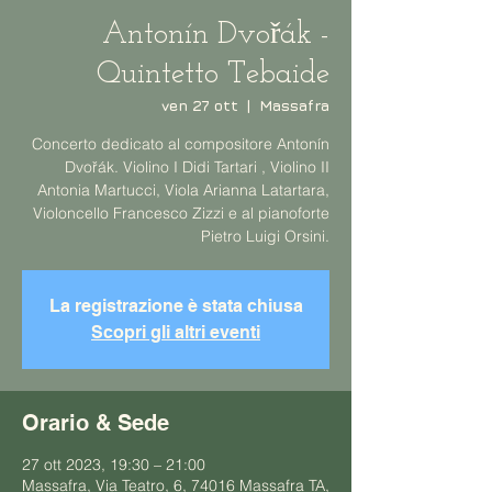
Antonín Dvořák -
Quintetto Tebaide
ven 27 ott
  |  
Massafra
Concerto dedicato al compositore Antonín
Dvořák. Violino I Didi Tartari , Violino II
Antonia Martucci, Viola Arianna Latartara,
Violoncello Francesco Zizzi e al pianoforte
Pietro Luigi Orsini.
La registrazione è stata chiusa
Scopri gli altri eventi
Orario & Sede
27 ott 2023, 19:30 – 21:00
Massafra, Via Teatro, 6, 74016 Massafra TA,