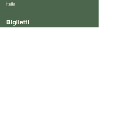
Italia
Biglietti
Vendita terminata
Prezzo
10,00 €
Condividi questo evento